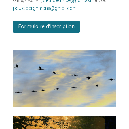
0486/49.61.92,
petitbeatrice@yahoo.fr
et/ou
paule.berghmans@gmail.com
Formulaire d'inscription